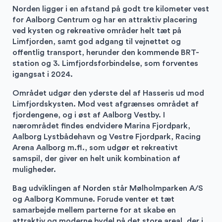
Norden ligger i en afstand på godt tre kilometer vest
for Aalborg Centrum og har en attraktiv placering
ved kysten og rekreative områder helt tæt på
Limfjorden, samt god adgang til vejnettet og
offentlig transport, herunder den kommende BRT-
station og 3. Limfjordsforbindelse, som forventes
igangsat i 2024.
Området udgør den yderste del af Hasseris ud mod
Limfjordskysten. Mod vest afgrænses området af
fjordengene, og i øst af Aalborg Vestby. I
nærområdet findes endvidere Marina Fjordpark,
Aalborg Lystbådehavn og Vestre Fjordpark, Racing
Arena Aalborg m.fl., som udgør et rekreativt
samspil, der giver en helt unik kombination af
muligheder.
Bag udviklingen af Norden står Mølholmparken A/S
og Aalborg Kommune. Forude venter et tæt
samarbejde mellem parterne for at skabe en
attraktiv og moderne bydel på det store areal, der i